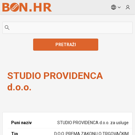
Skip to Main Content
PRETRAŽI
STUDIO PROVIDENCA d.o.o.
STUDIO PROVIDENCA
d.o.o.
Puni naziv
STUDIO PROVIDENCA d.o.o. za usluge
Tip
D.O.O. PREMA ZAKONU O TRGOVAČKIM