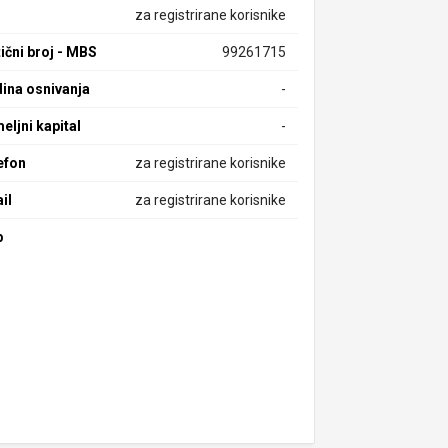
za registrirane korisnike
ični broj - MBS
99261715
ina osnivanja
-
eljni kapital
-
efon
za registrirane korisnike
il
za registrirane korisnike
b