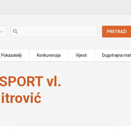
PRETRAŽI
Pokazatelji
Konkurencija
Vijesti
Dugotrajna mat
itrović
PORT vl.
itrović