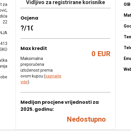
Vidljivo za registrirane korisnike
t za
OIB
ović,
Mat
dića
Ocjena
22
God
?/10
NJA
Tem
0413
Max kredit
Tel
SKO
0 EUR
Maksimalna
Ema
ačka
preporučena
nija
We
izloženost prema
ovom kupcu (
saznajte
robe
više
).
Medijan procjene vrijednosti za
2025. godinu:
Nedostupno