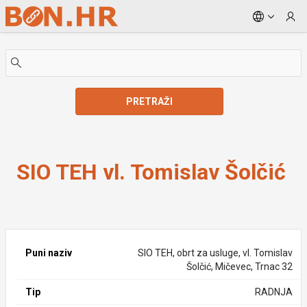
Skip to Main Content
PRETRAŽI
SIO TEH vl. Tomislav Šolčić
SIO TEH vl. Tomislav Šolčić
Puni naziv
SIO TEH, obrt za usluge, vl. Tomislav
Šolčić, Mičevec, Trnac 32
Tip
RADNJA