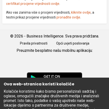
certifikat procjene vrijednosti ovdje
.
Ako vas zanima više o procjeni vrijednosti,
kliknite ovdje
, a
testni prikaz procjene vrijednosti
pronađite ovdje
.
© 2026 - Business Intelligence. Sva prava pridržana.
Pravila privatnosti
Opći uvjeti poslovanja
Preuzmite besplatno našu mobilnu aplikaciju:
Android
iOS
Google
Play
Ova web-stranica koristi kolačiće
Kolačiće koristimo kako bismo personalizirali sadržaj i
Apple
oglase, omogućili značajke društvenih medija i analizirali
Store
promet. Isto tako, podatke o vašoj upotrebi naše web-
lokacije dijelimo s partnerima za društvene medije,