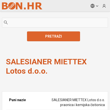
Skip to Main Content
PRETRAŽI
SALESIANER MIETTEX Lotos d.o.o.
SALESIANER MIETTEX
Lotos d.o.o.
Puni naziv
SALESIANER MIETTEX Lotos d.o.o.
praonica i kemijska čistionica