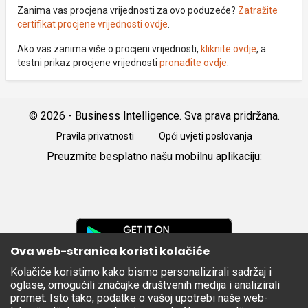
Zanima vas procjena vrijednosti za ovo poduzeće?
Zatražite
certifikat procjene vrijednosti ovdje
.
Ako vas zanima više o procjeni vrijednosti,
kliknite ovdje
, a
testni prikaz procjene vrijednosti
pronađite ovdje
.
© 2026 - Business Intelligence. Sva prava pridržana.
Pravila privatnosti
Opći uvjeti poslovanja
Preuzmite besplatno našu mobilnu aplikaciju:
Android
iOS
Google
Play
Ova web-stranica koristi kolačiće
Kolačiće koristimo kako bismo personalizirali sadržaj i
Apple
oglase, omogućili značajke društvenih medija i analizirali
Store
promet. Isto tako, podatke o vašoj upotrebi naše web-