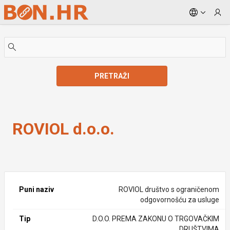
Skip to Main Content
PRETRAŽI
ROVIOL d.o.o.
ROVIOL d.o.o.
Puni naziv
ROVIOL društvo s ograničenom
odgovornošću za usluge
Tip
D.O.O. PREMA ZAKONU O TRGOVAČKIM
DRUŠTVIMA