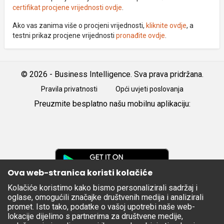
certifikat procjene vrijednosti ovdje
.
Ako vas zanima više o procjeni vrijednosti,
kliknite ovdje
, a
testni prikaz procjene vrijednosti
pronađite ovdje
.
© 2026 - Business Intelligence. Sva prava pridržana.
Pravila privatnosti
Opći uvjeti poslovanja
Preuzmite besplatno našu mobilnu aplikaciju:
Android
iOS
Google
Play
Ova web-stranica koristi kolačiće
Kolačiće koristimo kako bismo personalizirali sadržaj i
Apple
oglase, omogućili značajke društvenih medija i analizirali
Store
promet. Isto tako, podatke o vašoj upotrebi naše web-
lokacije dijelimo s partnerima za društvene medije,