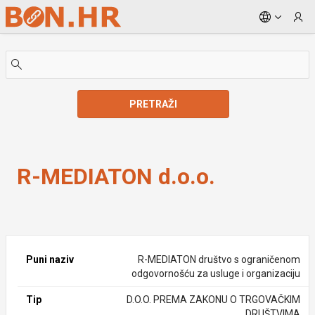
Skip to Main Content
PRETRAŽI
R-MEDIATON d.o.o.
R-MEDIATON d.o.o.
Puni naziv
R-MEDIATON društvo s ograničenom
odgovornošću za usluge i organizaciju
Tip
D.O.O. PREMA ZAKONU O TRGOVAČKIM
DRUŠTVIMA