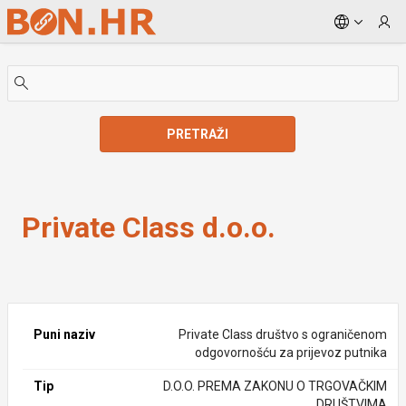
Skip to Main Content
PRETRAŽI
Private Class d.o.o.
Private Class d.o.o.
Puni naziv
Private Class društvo s ograničenom
odgovornošću za prijevoz putnika
Tip
D.O.O. PREMA ZAKONU O TRGOVAČKIM
DRUŠTVIMA