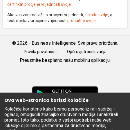
certifikat procjene vrijednosti ovdje
.
Ako vas zanima više o procjeni vrijednosti,
kliknite ovdje
, a
testni prikaz procjene vrijednosti
pronađite ovdje
.
© 2026 - Business Intelligence. Sva prava pridržana.
Pravila privatnosti
Opći uvjeti poslovanja
Preuzmite besplatno našu mobilnu aplikaciju:
Android
iOS
Google
Play
Ova web-stranica koristi kolačiće
Kolačiće koristimo kako bismo personalizirali sadržaj i
Apple
oglase, omogućili značajke društvenih medija i analizirali
Store
promet. Isto tako, podatke o vašoj upotrebi naše web-
lokacije dijelimo s partnerima za društvene medije,