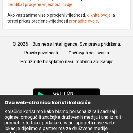
certifikat procjene vrijednosti ovdje
.
Ako vas zanima više o procjeni vrijednosti,
kliknite ovdje
, a
testni prikaz procjene vrijednosti
pronađite ovdje
.
© 2026 - Business Intelligence. Sva prava pridržana.
Pravila privatnosti
Opći uvjeti poslovanja
Preuzmite besplatno našu mobilnu aplikaciju:
Android
iOS
Google
Play
Ova web-stranica koristi kolačiće
Kolačiće koristimo kako bismo personalizirali sadržaj i
Apple
oglase, omogućili značajke društvenih medija i analizirali
Store
promet. Isto tako, podatke o vašoj upotrebi naše web-
lokacije dijelimo s partnerima za društvene medije,