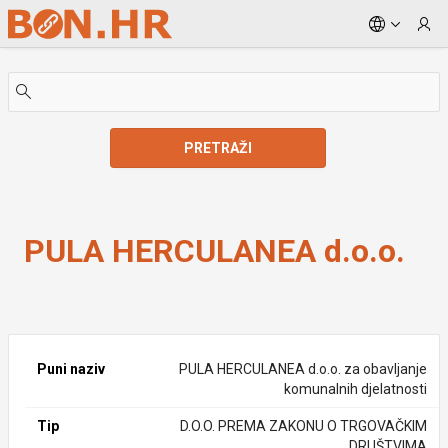
Skip to Main Content
PRETRAŽI
PULA HERCULANEA d.o.o.
PULA HERCULANEA d.o.o.
Puni naziv
PULA HERCULANEA d.o.o. za obavljanje
komunalnih djelatnosti
Tip
D.O.O. PREMA ZAKONU O TRGOVAČKIM
DRUŠTVIMA