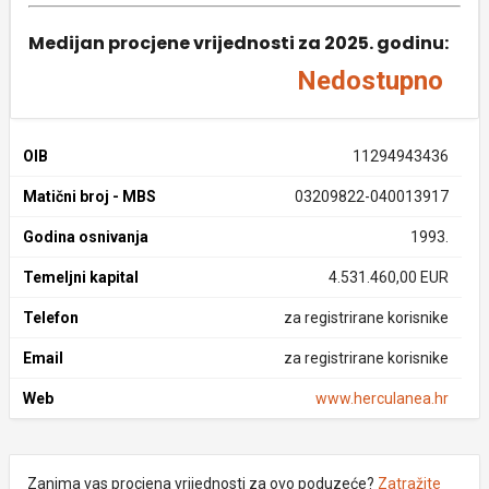
Medijan procjene vrijednosti za 2025. godinu:
Nedostupno
OIB
11294943436
Matični broj - MBS
03209822-040013917
Godina osnivanja
1993.
Temeljni kapital
4.531.460,00 EUR
Telefon
za registrirane korisnike
Email
za registrirane korisnike
Web
www.herculanea.hr
Zanima vas procjena vrijednosti za ovo poduzeće?
Zatražite