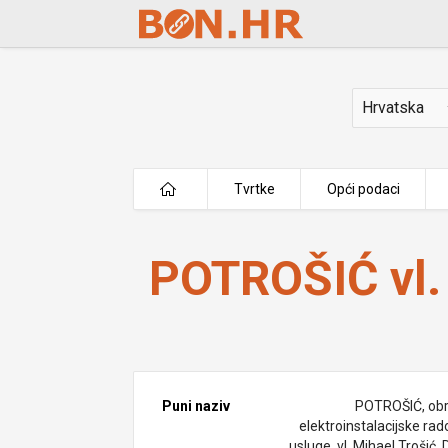
Skip to Main Content
Država
Tvrtke
Opći podaci
POTROŠIĆ vl. Mihael Trošić
POTROŠIĆ vl.
Puni naziv
POTROŠIĆ, obr
elektroinstalacijske rad
usluge, vl. Mihael Trošić, 