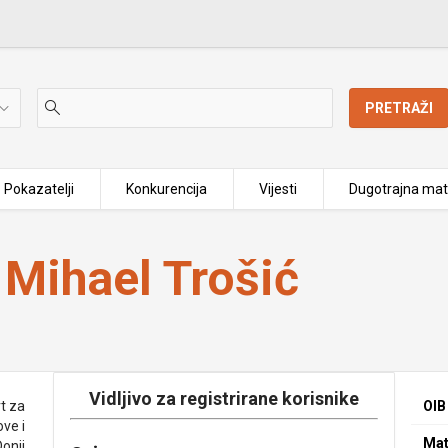
PRETRAŽI
Pokazatelji
Konkurencija
Vijesti
Dugotrajna mat
 Mihael Trošić
Vidljivo za registrirane korisnike
t za
OIB
ove i
Mat
Donji