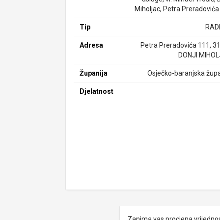
Miholjac, Petra Preradovića
Tip
RAD
Adresa
Petra Preradovića 111, 3
DONJI MIHO
Županija
Osječko-baranjska župa
Djelatnost
Zanima vas procjena vrijedno