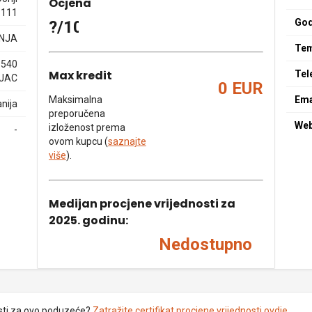
Ocjena
 111
God
?/10
NJA
Tem
1540
Max kredit
Tel
LJAC
0 EUR
Maksimalna
Ema
nija
preporučena
We
izloženost prema
-
ovom kupcu (
saznajte
više
).
Medijan procjene vrijednosti za
2025. godinu:
Nedostupno
sti za ovo poduzeće?
Zatražite certifikat procjene vrijednosti ovdje
.