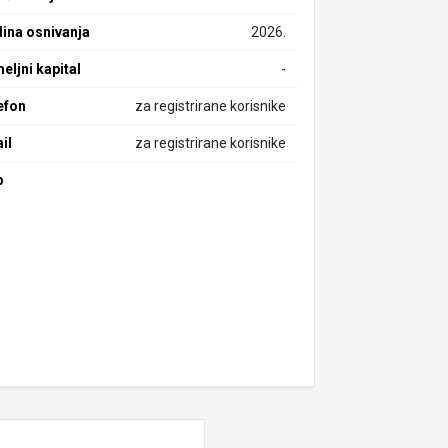
ina osnivanja
2026.
eljni kapital
-
efon
za registrirane korisnike
il
za registrirane korisnike
b