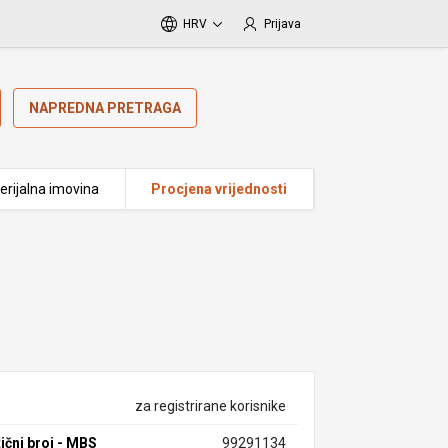
HRV
Prijava
NAPREDNA PRETRAGA
erijalna imovina
Procjena vrijednosti
za registrirane korisnike
ični broj - MBS
99291134