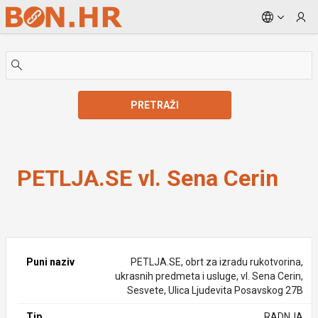
Skip to Main Content
PRETRAŽI
PETLJA.SE vl. Sena Cerin
PETLJA.SE vl. Sena Cerin
Puni naziv
PETLJA.SE, obrt za izradu rukotvorina,
ukrasnih predmeta i usluge, vl. Sena Cerin,
Sesvete, Ulica Ljudevita Posavskog 27B
Tip
RADNJA