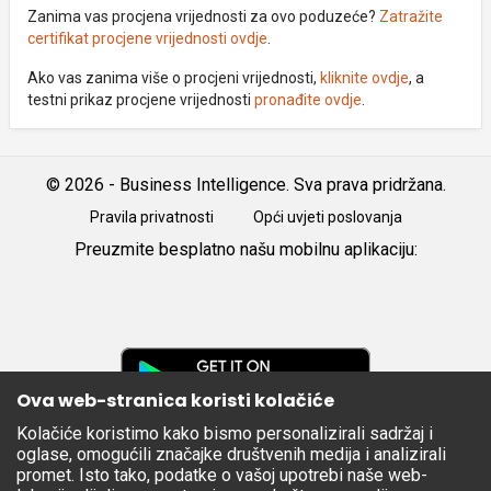
Zanima vas procjena vrijednosti za ovo poduzeće?
Zatražite
certifikat procjene vrijednosti ovdje
.
Ako vas zanima više o procjeni vrijednosti,
kliknite ovdje
, a
testni prikaz procjene vrijednosti
pronađite ovdje
.
© 2026 - Business Intelligence. Sva prava pridržana.
Pravila privatnosti
Opći uvjeti poslovanja
Preuzmite besplatno našu mobilnu aplikaciju:
Android
iOS
Google
Play
Ova web-stranica koristi kolačiće
Kolačiće koristimo kako bismo personalizirali sadržaj i
Apple
oglase, omogućili značajke društvenih medija i analizirali
Store
promet. Isto tako, podatke o vašoj upotrebi naše web-