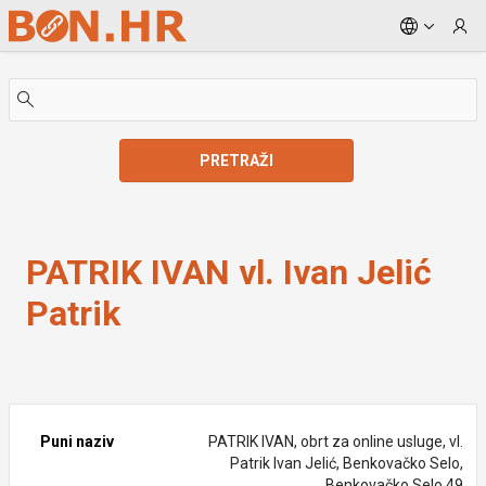
Skip to Main Content
PRETRAŽI
PATRIK IVAN vl. Ivan Jelić Patrik
PATRIK IVAN vl. Ivan Jelić
Patrik
Puni naziv
PATRIK IVAN, obrt za online usluge, vl.
Patrik Ivan Jelić, Benkovačko Selo,
Benkovačko Selo 49