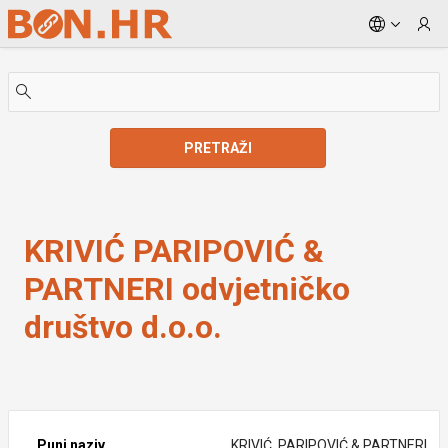
Skip to Main Content
PRETRAŽI
KRIVIĆ PARIPOVIĆ & PARTNERI odvjetničko društvo 
KRIVIĆ PARIPOVIĆ &
PARTNERI odvjetničko
društvo d.o.o.
Puni naziv
KRIVIĆ, PARIPOVIĆ & PARTNERI