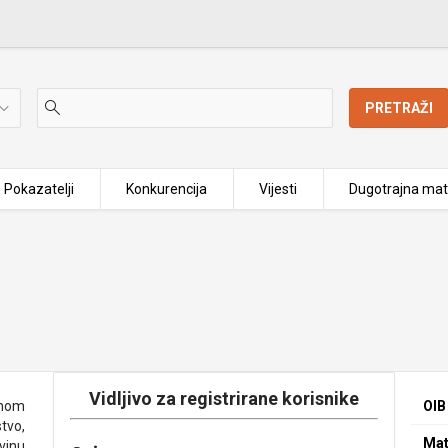
PRETRAŽI
Pokazatelji
Konkurencija
Vijesti
Dugotrajna mat
Vidljivo za registrirane korisnike
enom
OIB
tvo,
Mat
ovinu