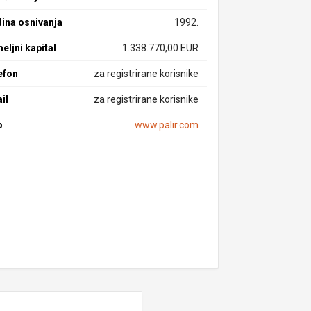
ina osnivanja
1992.
eljni kapital
1.338.770,00 EUR
efon
za registrirane korisnike
il
za registrirane korisnike
b
www.palir.com