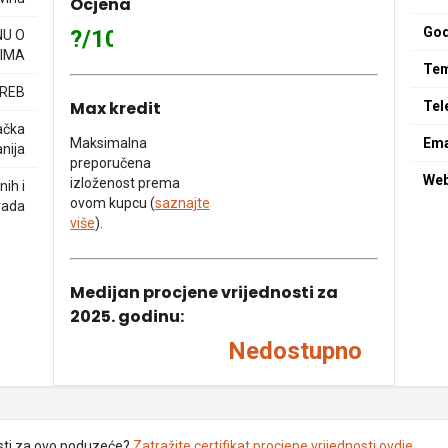
Ocjena
God
?/10
NU O
IMA
Tem
GREB
Max kredit
Tel
ačka
Maksimalna
Ema
nija
preporučena
We
izloženost prema
ih i
ovom kupcu (
saznajte
rada
više
).
Medijan procjene vrijednosti za
2025. godinu:
Nedostupno
sti za ovo poduzeće?
Zatražite certifikat procjene vrijednosti ovdje
.