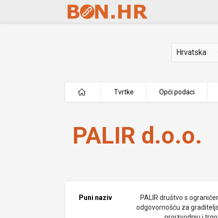
Skip to Main Content
Država
Tvrtke
Opći podaci
PALIR d.o.o.
PALIR d.o.o.
Puni naziv
PALIR društvo s ogranič
odgovornošću za graditeljs
proizvodnju i trg