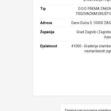
Tip
D.O.O. PREMA ZAKO
TRGOVAČKIM DRUŠTV
Adresa
Dane Duića 3, 10000 ZA
Županija
Grad Zagreb i Zagreb
župa
Djelatnost
41000 - Građenje stamben
nestambenih zg
Zanima vas procjena vrijedno