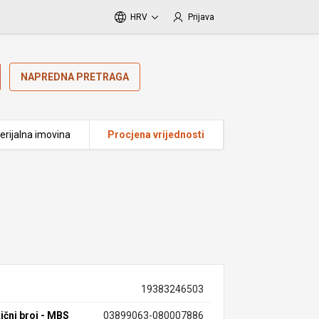
HRV
Prijava
NAPREDNA PRETRAGA
erijalna imovina
Procjena vrijednosti
19383246503
ični broj - MBS
03899063-080007886