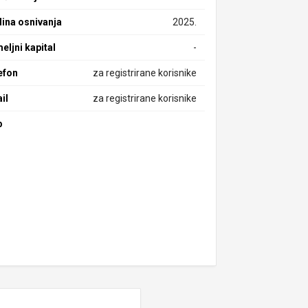
ina osnivanja
2025.
eljni kapital
-
efon
za registrirane korisnike
il
za registrirane korisnike
b