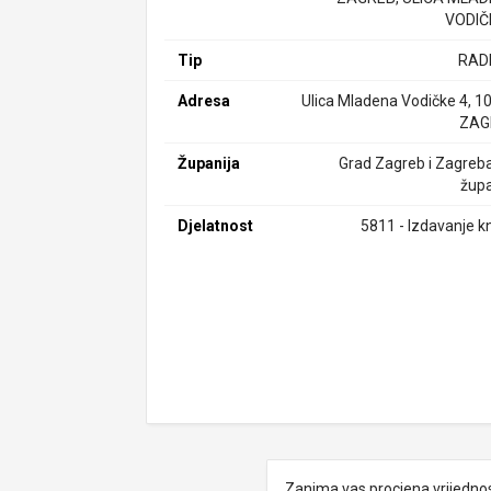
VODIČ
Tip
RAD
Adresa
Ulica Mladena Vodičke 4, 1
ZAG
Županija
Grad Zagreb i Zagreb
župa
Djelatnost
5811 - Izdavanje kn
Zanima vas procjena vrijedno