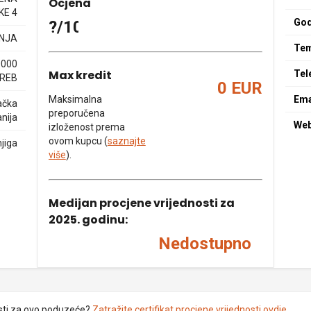
Ocjena
KE 4
God
?/10
NJA
Tem
0000
Max kredit
Tel
REB
0 EUR
Maksimalna
Ema
ačka
preporučena
nija
We
izloženost prema
ovom kupcu (
saznajte
jiga
više
).
Medijan procjene vrijednosti za
2025. godinu:
Nedostupno
sti za ovo poduzeće?
Zatražite certifikat procjene vrijednosti ovdje
.