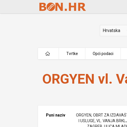
Skip to Main Content
Država
Tvrtke
Opći podaci
ORGYEN vl. Vanja Brkljač
ORGYEN vl. Va
Puni naziv
ORGYEN, OBRT ZA IZDAVA
I USLUGE, VL. VANJA BRKL
ZAGREB, ULICA MLA