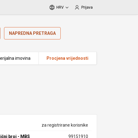
HRV
Prijava
NAPREDNA PRETRAGA
erijalna imovina
Procjena vrijednosti
za registrirane korisnike
ični broj - MBS
99151910