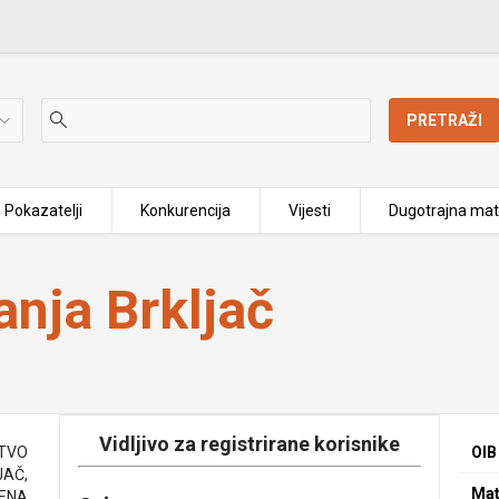
PRETRAŽI
Pokazatelji
Konkurencija
Vijesti
Dugotrajna mat
nja Brkljač
Vidljivo za registrirane korisnike
ŠTVO
OIB
JAČ,
Mat
DENA