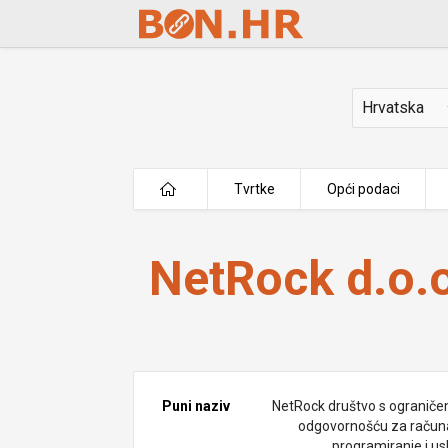
Skip to Main Content
Država
Tvrtke
Opći podaci
NetRock d.o.o.
NetRock d.o.
Puni naziv
NetRock društvo s ogranič
odgovornošću za račun
programiranje i us