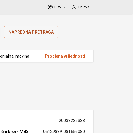
HRV
Prijava
NAPREDNA PRETRAGA
erijalna imovina
Procjena vrijednosti
20038235338
ični broj - MBS
06129889-081656080