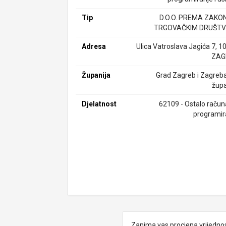
Tip
D.O.O. PREMA ZAKO
TRGOVAČKIM DRUŠTV
Adresa
Ulica Vatroslava Jagića 7, 1
ZAG
Županija
Grad Zagreb i Zagreb
župa
Djelatnost
62109 - Ostalo račun
programir
Zanima vas procjena vrijedno