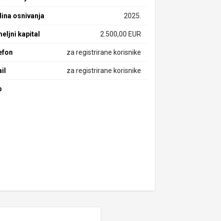
ina osnivanja
2025.
eljni kapital
2.500,00 EUR
efon
za registrirane korisnike
il
za registrirane korisnike
b