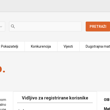
PRETRAŽI
Pokazatelji
Konkurencija
Vijesti
Dugotrajna mat
o.
Vidljivo za registrirane korisnike
enom
OIB
alno
Mat
luge