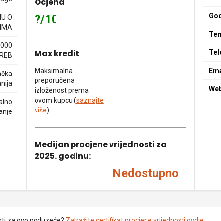
Ocjena
God
?/10
NU O
IMA
Tem
0000
Max kredit
Tel
REB
Maksimalna
Ema
ačka
preporučena
nija
We
izloženost prema
ovom kupcu (
saznajte
alno
više
).
anje
Medijan procjene vrijednosti za
2025. godinu:
Nedostupno
sti za ovo poduzeće?
Zatražite certifikat procjene vrijednosti ovdje
.