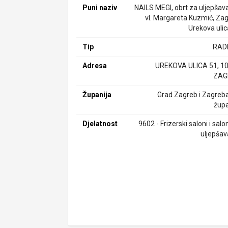
Puni naziv
NAILS MEGI, obrt za uljepšava
vl. Margareta Kuzmić, Zag
Urekova ulic
Tip
RAD
Adresa
UREKOVA ULICA 51, 1
ZAG
Županija
Grad Zagreb i Zagreb
župa
Djelatnost
9602 - Frizerski saloni i salo
uljepšav