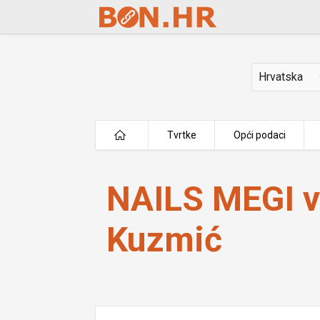
Skip to Main Content
Država
Tvrtke
Opći podaci
NAILS MEGI vl. Margareta Kuzmić
NAILS MEGI v
Kuzmić