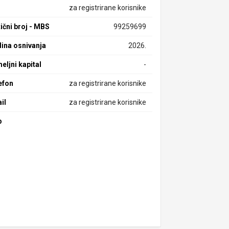
za registrirane korisnike
ični broj - MBS
99259699
ina osnivanja
2026.
eljni kapital
-
efon
za registrirane korisnike
il
za registrirane korisnike
b