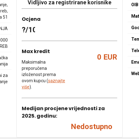
Vidljivo za registrirane korisnike
nje,
OIB
reb,
Mat
a 51
Ocjena
God
?/10
NJA
Tem
0000
REB
Max kredit
Tel
0 EUR
ačka
Maksimalna
Ema
nija
preporučena
We
izloženost prema
ni za
ovom kupcu (
saznajte
anje
više
).
Medijan procjene vrijednosti za
2025. godinu:
Nedostupno