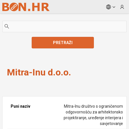
Skip to Main Content
PRETRAŽI
Mitra-Inu d.o.o.
Mitra-Inu d.o.o.
Puni naziv
Mitra-Inu društvo s ograničenom
odgovornošću za arhitektonsko
projektiranje, uređenje interijera i
savjetovanje