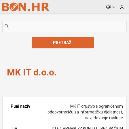
Skip to Main Content
PRETRAŽI
MK IT d.o.o.
MK IT d.o.o.
Puni naziv
MK IT društvo s ograničenom
odgovornošću za informatičku djelatnost,
savjetovanje i usluge
Tip
D.O.O. PREMA ZAKONU O TRGOVAČKIM