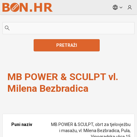
Skip to Main Content
PRETRAŽI
MB POWER & SCULPT vl. Milena Bezbradica
MB POWER & SCULPT vl.
Milena Bezbradica
Puni naziv
MB POWER & SCULPT, obrt za tjelovježbu
i masažu, vl. Milena Bezbradica, Pula,
Vinogradska ulica 15