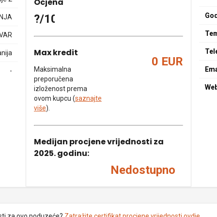
Ocjena
God
?/10
NJA
Tem
HVAR
Max kredit
Tel
nija
0 EUR
Maksimalna
Ema
-
preporučena
We
izloženost prema
ovom kupcu (
saznajte
više
).
Medijan procjene vrijednosti za
2025. godinu:
Nedostupno
sti za ovo poduzeće?
Zatražite certifikat procjene vrijednosti ovdje
.