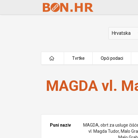
Skip to Main Content
Država
Tvrtke
Opći podaci
MAGDA vl. Magda Tudor
MAGDA vl. M
Puni naziv
MAGDA, obrt za usluge čišće
vl. Magda Tudor, Malo Grab
Malo Grabl