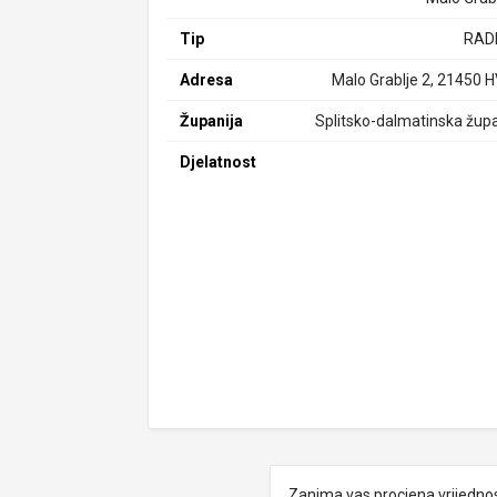
Tip
RAD
Adresa
Malo Grablje 2, 21450 
Županija
Splitsko-dalmatinska župa
Djelatnost
Zanima vas procjena vrijedno