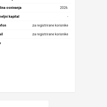
ina osnivanja
2026.
eljni kapital
-
efon
za registrirane korisnike
il
za registrirane korisnike
b