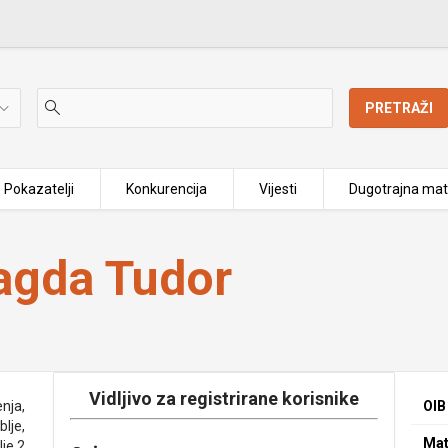
PRETRAŽI
Pokazatelji
Konkurencija
Vijesti
Dugotrajna mat
agda Tudor
Vidljivo za registrirane korisnike
nja,
OIB
lje,
Mat
je 2