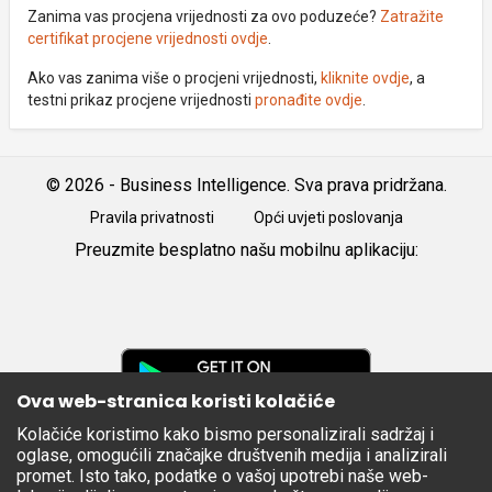
Zanima vas procjena vrijednosti za ovo poduzeće?
Zatražite
certifikat procjene vrijednosti ovdje
.
Ako vas zanima više o procjeni vrijednosti,
kliknite ovdje
, a
testni prikaz procjene vrijednosti
pronađite ovdje
.
© 2026 - Business Intelligence. Sva prava pridržana.
Pravila privatnosti
Opći uvjeti poslovanja
Preuzmite besplatno našu mobilnu aplikaciju:
Android
iOS
Google
Play
Ova web-stranica koristi kolačiće
Kolačiće koristimo kako bismo personalizirali sadržaj i
Apple
oglase, omogućili značajke društvenih medija i analizirali
Store
promet. Isto tako, podatke o vašoj upotrebi naše web-