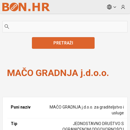
Skip to Main Content
PRETRAŽI
MAČO GRADNJA j.d.o.o.
MAČO GRADNJA j.d.o.o.
Puni naziv
MAČO GRADNJA j.d.o.o. za graditeljstvo i
usluge
Tip
JEDNOSTAVNO DRUŠTVO S
OGRANIČENOM ODGOVORNOŠĆU