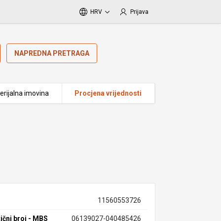
HRV
Prijava
NAPREDNA PRETRAGA
erijalna imovina
Procjena vrijednosti
11560553726
ični broj - MBS
06139027-040485426