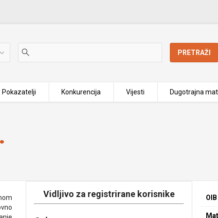
PRETRAŽI
Pokazatelji
Konkurencija
Vijesti
Dugotrajna mat
.
Vidljivo za registrirane korisnike
enom
OIB
ovno
Mat
anje