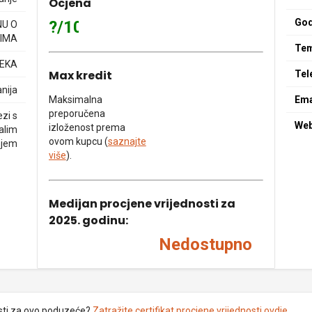
Ocjena
God
?/10
NU O
IMA
Tem
JEKA
Max kredit
Tel
nija
Maksimalna
Ema
preporučena
zi s
We
izloženost prema
alim
ovom kupcu (
saznajte
njem
više
).
Medijan procjene vrijednosti za
2025. godinu:
Nedostupno
sti za ovo poduzeće?
Zatražite certifikat procjene vrijednosti ovdje
.