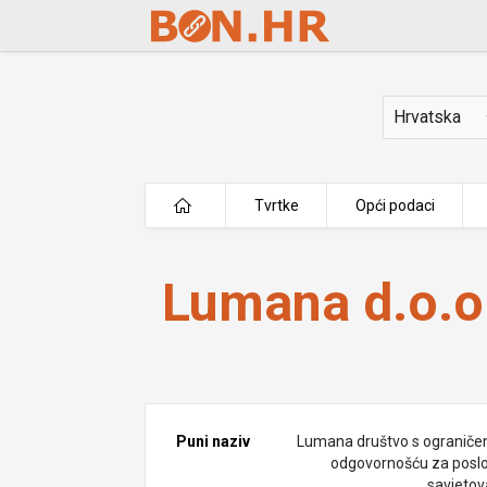
Skip to Main Content
Država
Tvrtke
Opći podaci
Lumana d.o.o.
Lumana d.o.o
Puni naziv
Lumana društvo s ogranič
odgovornošću za posl
savjetov