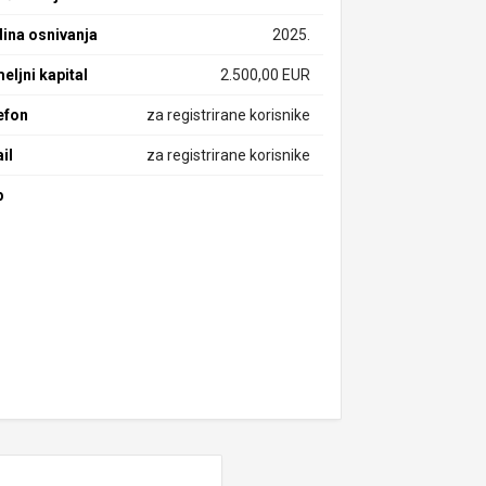
ina osnivanja
2025.
eljni kapital
2.500,00 EUR
efon
za registrirane korisnike
il
za registrirane korisnike
b