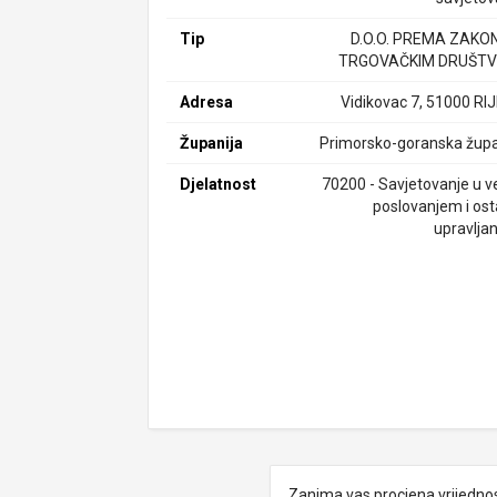
Tip
D.O.O. PREMA ZAKO
TRGOVAČKIM DRUŠTV
Adresa
Vidikovac 7, 51000 RI
Županija
Primorsko-goranska župa
Djelatnost
70200 - Savjetovanje u ve
poslovanjem i ost
upravlja
Zanima vas procjena vrijedno