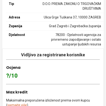
Tip
D.O.O. PREMA ZAKONU O TRGOVAČKIM
DRUŠTVIMA
Adresa
Ulica Grge Tuškana 37, 10000 ZAGREB
Županija
Grad Zagreb i Zagrebačka županija
Djelatnost
78200 - Djelatnosti agencija za
privremeno zapošljavanje i ostalo
ustupanje ljudskih resursa
Vidljivo za registrirane korisnike
Ocjena
?/10
Max kredit
Maksimalna preporučena izloženost prema ovom kupcu
(
saznajte više
).