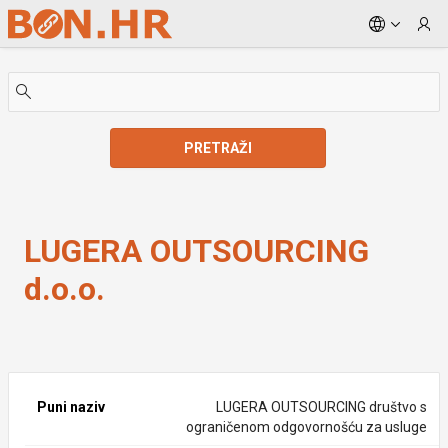
Skip to Main Content
PRETRAŽI
LUGERA OUTSOURCING d.o.o.
LUGERA OUTSOURCING
d.o.o.
Puni naziv
LUGERA OUTSOURCING društvo s
ograničenom odgovornošću za usluge