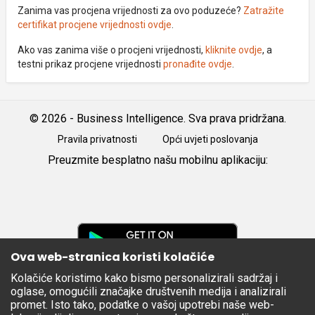
Zanima vas procjena vrijednosti za ovo poduzeće?
Zatražite
certifikat procjene vrijednosti ovdje
.
Ako vas zanima više o procjeni vrijednosti,
kliknite ovdje
, a
testni prikaz procjene vrijednosti
pronađite ovdje
.
© 2026 - Business Intelligence. Sva prava pridržana.
Pravila privatnosti
Opći uvjeti poslovanja
Preuzmite besplatno našu mobilnu aplikaciju:
Android
iOS
Google
Play
Ova web-stranica koristi kolačiće
Kolačiće koristimo kako bismo personalizirali sadržaj i
Apple
oglase, omogućili značajke društvenih medija i analizirali
Store
promet. Isto tako, podatke o vašoj upotrebi naše web-