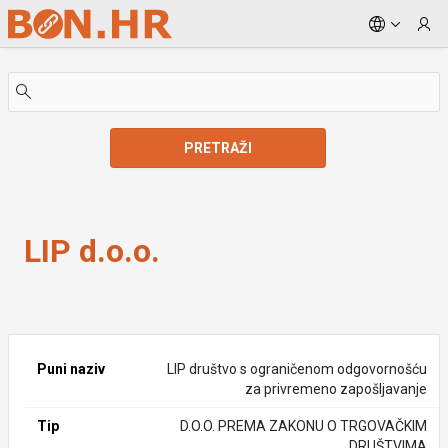
Skip to Main Content
PRETRAŽI
LIP d.o.o.
LIP d.o.o.
Puni naziv
LIP društvo s ograničenom odgovornošću
za privremeno zapošljavanje
Tip
D.O.O. PREMA ZAKONU O TRGOVAČKIM
DRUŠTVIMA