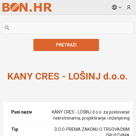
Skip to Main Content
PRETRAŽI
KANY CRES - LOŠINJ d.o.o.
KANY CRES - LOŠINJ d.o.o.
Puni naziv
KANY CRES - LOŠINJ d.o.o. za poslovanje
nekretninama, projektiranje i inženjering
Tip
D.O.O. PREMA ZAKONU O TRGOVAČKIM
DRUŠTVIMA