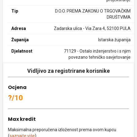
Tip
D.O.O. PREMA ZAKONU O TRGOVAČKIM
DRUŠTVIMA
Adresa
Zadarska ulica - Via Zara 4, 52100 PULA
Županija
Istarska županija
Djelatnost
71129 - Ostalo inženjerstvo i s njim
povezano tehničko savjetovanje
Vidljivo za registrirane korisnike
Ocjena
?/10
Max kredit
Maksimalna preporučena izloženost prema ovom kupcu
(
saznajte više
).