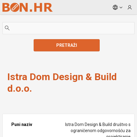
Skip to Main Content
PRETRAŽI
Istra Dom Design & Build d.o.o.
Istra Dom Design & Build
d.o.o.
Puni naziv
Istra Dom Design & Build društvo s
ograničenom odgovornošću za
projektiranje