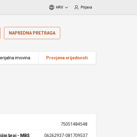
HRV
Prijava
NAPREDNA PRETRAGA
erijalna imovina
Procjena vrijednosti
75051484548
ični broj - MBS
06262937-081709537