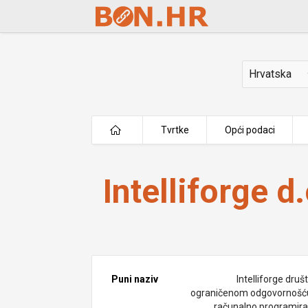
Skip to Main Content
Država
Tvrtke
Opći podaci
Intelliforge d.o.o.
Intelliforge d.
Puni naziv
Intelliforge druš
ograničenom odgovornošć
računalno programiran