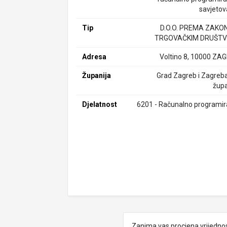
savjetov
Tip
D.O.O. PREMA ZAKO
TRGOVAČKIM DRUŠTV
Adresa
Voltino 8, 10000 ZA
Županija
Grad Zagreb i Zagreb
župa
Djelatnost
6201 - Računalno programir
Zanima vas procjena vrijedno