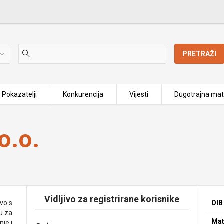
PRETRAŽI
Pokazatelji
Konkurencija
Vijesti
Dugotrajna mat
o.o.
Vidljivo za registrirane korisnike
tvo s
OIB
u za
Mat
je i