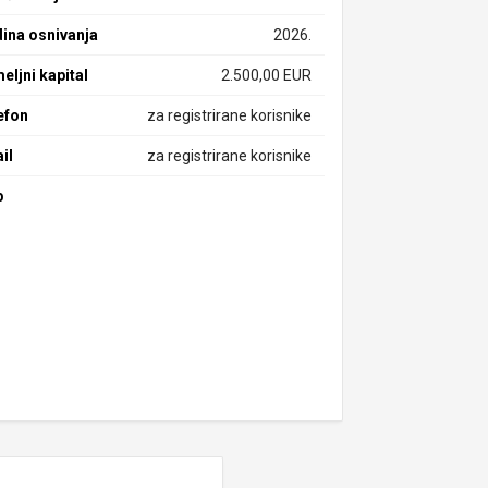
ina osnivanja
2026.
eljni kapital
2.500,00 EUR
efon
za registrirane korisnike
il
za registrirane korisnike
b