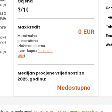
Ocjena
anje
God
?/10
NU O
Tem
IMA
Max kredit
Tel
GREB
0 EUR
Maksimalna
Ema
ačka
preporučena
nija
We
izloženost prema
ovom kupcu (
saznajte
anje
više
).
Medijan procjene vrijednosti za
2025. godinu:
Nedostupno
sti za ovo poduzeće?
Zatražite certifikat procjene vrijednosti ovdje
.