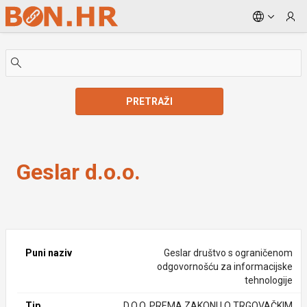
Skip to Main Content
PRETRAŽI
Geslar d.o.o.
Geslar d.o.o.
Puni naziv
Geslar društvo s ograničenom
odgovornošću za informacijske
tehnologije
Tip
D.O.O. PREMA ZAKONU O TRGOVAČKIM