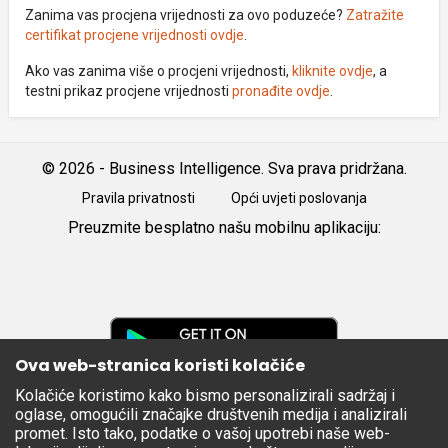
Zanima vas procjena vrijednosti za ovo poduzeće?
Zatražite
certifikat procjene vrijednosti ovdje
.
Ako vas zanima više o procjeni vrijednosti,
kliknite ovdje
, a
testni prikaz procjene vrijednosti
pronađite ovdje
.
© 2026 - Business Intelligence. Sva prava pridržana.
Pravila privatnosti
Opći uvjeti poslovanja
Preuzmite besplatno našu mobilnu aplikaciju:
Android
iOS
Google
Play
Ova web-stranica koristi kolačiće
Kolačiće koristimo kako bismo personalizirali sadržaj i
Apple
oglase, omogućili značajke društvenih medija i analizirali
Store
promet. Isto tako, podatke o vašoj upotrebi naše web-