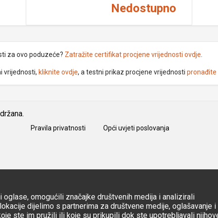
Nedostupno
sti za ovo poduzeće?
Zatražite certifikat procjene vrijednosti ovdje
.
 vrijednosti,
kliknite ovdje
, a testni prikaz procjene vrijednosti
pronađite
idržana.
Pravila privatnosti
Opći uvjeti poslovanja
 oglase, omogućili značajke društvenih medija i analizirali
okacije dijelimo s partnerima za društvene medije, oglašavanje i
e ste im pružili ili koje su prikupili dok ste upotrebljavali njihov