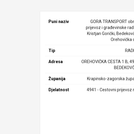
Puni naziv
GORA TRANSPORT obr
prijevoz i građevinske rad
Kristjan Gorički, Bedekov
Orehovička c
Tip
RAD
Adresa
OREHOVIČKA CESTA 1 B, 4
BEDEKOVČ
Županija
Krapinsko-zagorska župa
Djelatnost
4941 - Cestovni prijevoz 