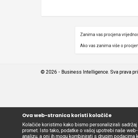
Zanima vas procjena vrijedno
Ako vas zanima više o procjeni
© 2026 - Business Intelligence. Sva prava pr
Ova web-stranica koristi kolačiće
Kolačiće koristimo kako bismo personalizirali sadržaj i
promet. Isto tako, podatke o vašoj upotrebi naše web-l
analizu, a oni ih mogu kombinirati s drugim podacima koj