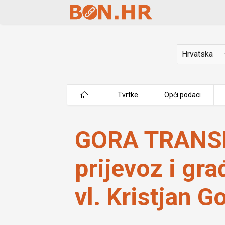
Skip to Main Content
Država
Tvrtke
Opći podaci
GORA TRANSPORT obrt za prijevoz i g
GORA TRANSP
prijevoz i gr
vl. Kristjan G