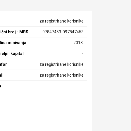
za registrirane korisnike
ični broj - MBS
97847453-097847453
ina osnivanja
2018.
eljni kapital
-
efon
za registrirane korisnike
il
za registrirane korisnike
b