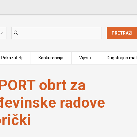
PRETRAŽI
Pokazatelji
Konkurencija
Vijesti
Dugotrajna mat
rađevinske radove vl. Kristjan Gorički
ORT obrt za
ađevinske radove
orički