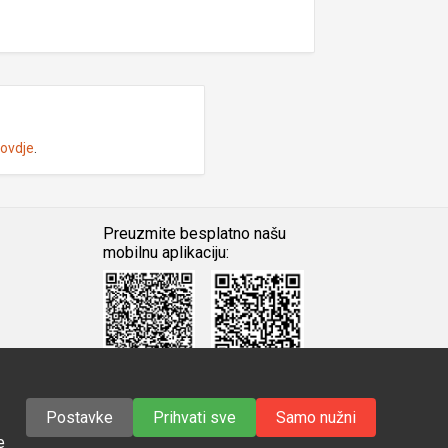
 ovdje
.
Preuzmite besplatno našu
mobilnu aplikaciju:
Android
iOS
Google
Apple
Play
Store
Postavke
Prihvati sve
Samo nužni
e