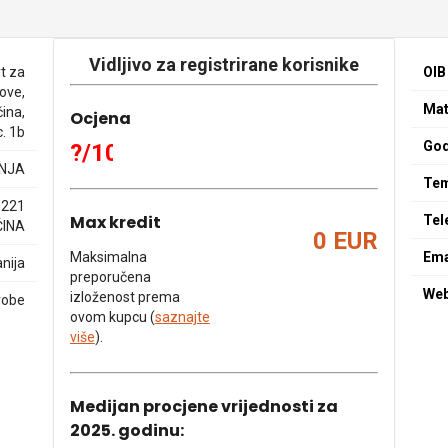
Vidljivo za registrirane korisnike
t za
OIB
ove,
Mat
čina,
Ocjena
. 1b
God
?/10
NJA
Tem
9221
Max kredit
Tel
INA
0 EUR
Maksimalna
Ema
nija
preporučena
We
izloženost prema
robe
ovom kupcu (
saznajte
više
).
Medijan procjene vrijednosti za
2025. godinu: