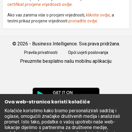
certifikat procjene vrijednosti ovdje
.
Ako vas zanima više o procjeni vrijednosti,
kliknite ovdje
, a
testni prikaz procjene vrijednosti
pronađite ovdje
.
© 2026 - Business Intelligence. Sva prava pridržana.
Pravila privatnosti
Opći uvjeti poslovanja
Preuzmite besplatno našu mobilnu aplikaciju:
Android
iOS
Google
Play
Ova web-stranica koristi kolačiće
Kolačiće koristimo kako bismo personalizirali sadržaj i
Apple
oglase, omogućili značajke društvenih medija i analizirali
Store
promet. Isto tako, podatke o vašoj upotrebi naše web-
lokacije dijelimo s partnerima za društvene medije,