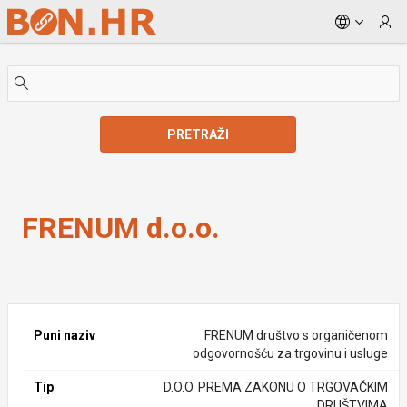
Skip to Main Content
PRETRAŽI
FRENUM d.o.o.
FRENUM d.o.o.
Puni naziv
FRENUM društvo s organičenom
odgovornošću za trgovinu i usluge
Tip
D.O.O. PREMA ZAKONU O TRGOVAČKIM
DRUŠTVIMA