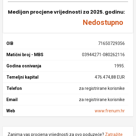
Medijan procjene vrijednosti za 2025. godinu:
Nedostupno
OIB
71650729356
Matični broj - MBS
03944271-080262116
Godina osnivanja
1995.
Temeljni kapital
476.474,88 EUR
Telefon
za registrirane korisnike
Email
za registrirane korisnike
Web
www.frenum.hr
Zanima vas procjena vrijednosti za ovo poduzeće?
Zatražite