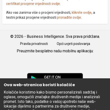
certifikat procjene vrijednosti ovdje
.
Ako vas zanima više o procjeni vrijednosti,
kliknite ovdje
, a
testni prikaz procjene vrijednosti
pronađite ovdje
.
© 2026 - Business Intelligence. Sva prava pridržana.
Pravila privatnosti
Opći uvjeti poslovanja
Preuzmite besplatno našu mobilnu aplikaciju:
Android
iOS
Google
Play
Ova web-stranica koristi kolačiće
Kolačiće koristimo kako bismo personalizirali sadržaj i
Apple
oglase, omogućili značajke društvenih medija i analizirali
Store
promet. Isto tako, podatke o vašoj upotrebi naše web-
lokacije dijelimo s partnerima za društvene medije,