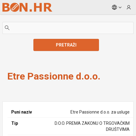
Skip to Main Content
PRETRAŽI
Etre Passionne d.o.o.
Etre Passionne d.o.o.
Puni naziv
Etre Passionne d.o.o. za usluge
Tip
D.O.O. PREMA ZAKONU O TRGOVAČKIM
DRUŠTVIMA