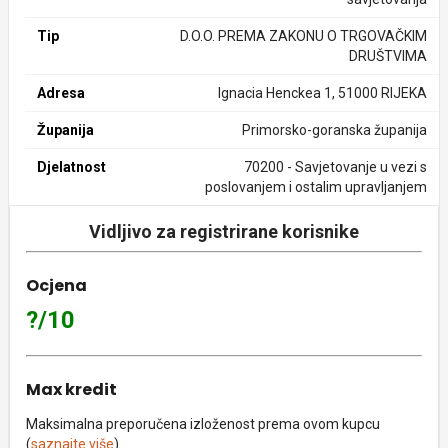
Tip
D.O.O. PREMA ZAKONU O TRGOVAČKIM
DRUŠTVIMA
Adresa
Ignacia Henckea 1, 51000 RIJEKA
Županija
Primorsko-goranska županija
Djelatnost
70200 - Savjetovanje u vezi s
poslovanjem i ostalim upravljanjem
Vidljivo za registrirane korisnike
Ocjena
?/10
Max kredit
Maksimalna preporučena izloženost prema ovom kupcu
(
saznajte više
).