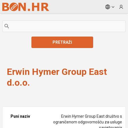
Skip to Main Content
PRETRAŽI
Erwin Hymer Group East d.o.o.
Erwin Hymer Group East
d.o.o.
Puni naziv
Erwin Hymer Group East društvo s
ograničenom odgovornošću za usluge
savjetovanja