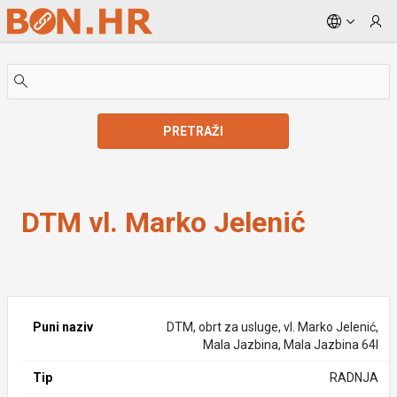
Skip to Main Content
PRETRAŽI
DTM vl. Marko Jelenić
DTM vl. Marko Jelenić
Puni naziv
DTM, obrt za usluge, vl. Marko Jelenić,
Mala Jazbina, Mala Jazbina 64I
Tip
RADNJA