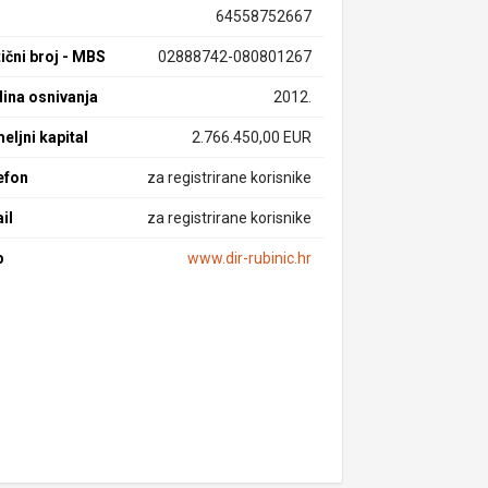
64558752667
ični broj - MBS
02888742-080801267
ina osnivanja
2012.
eljni kapital
2.766.450,00 EUR
efon
za registrirane korisnike
il
za registrirane korisnike
b
www.dir-rubinic.hr