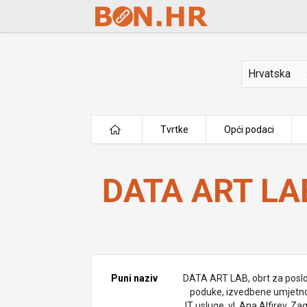
Skip to Main Content
Država
Tvrtke
Opći podaci
DATA ART LAB vl. Ana Alfirev
DATA ART LAB 
Puni naziv
DATA ART LAB, obrt za posl
poduke, izvedbene umjetnos
IT usluge, vl. Ana Alfirev, Za