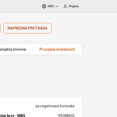
HRV
Prijava
NAPREDNA PRETRAGA
erijalna imovina
Procjena vrijednosti
za registrirane korisnike
ični broj - MBS
99288605