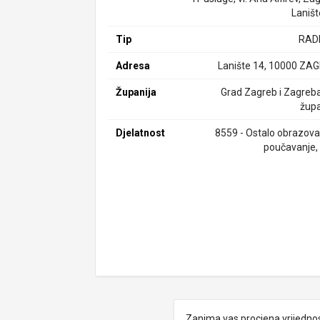
Laništ
Tip
RAD
Adresa
Lanište 14, 10000 ZA
Županija
Grad Zagreb i Zagreb
župa
Djelatnost
8559 - Ostalo obrazovan
poučavanje, 
Zanima vas procjena vrijedno