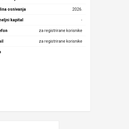
ina osnivanja
2026.
eljni kapital
-
efon
za registrirane korisnike
il
za registrirane korisnike
b