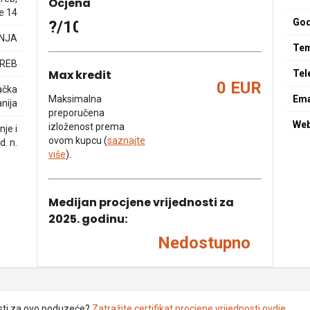
Ocjena
e 14
God
?/10
NJA
Tem
GREB
Max kredit
Tel
0 EUR
ačka
Maksimalna
Ema
nija
preporučena
We
izloženost prema
je i
ovom kupcu (
saznajte
d. n.
više
).
Medijan procjene vrijednosti za
2025. godinu:
Nedostupno
sti za ovo poduzeće?
Zatražite certifikat procjene vrijednosti ovdje
.