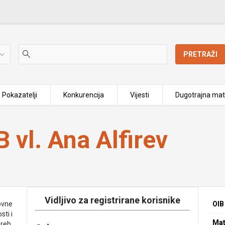
PRETRAŽI
Pokazatelji
Konkurencija
Vijesti
Dugotrajna mat
vl. Ana Alfirev
Vidljivo za registrirane korisnike
ovne
OIB
ti i
Mat
greb,