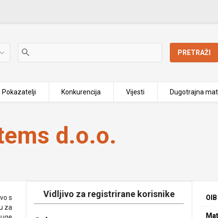
PRETRAŽI
Pokazatelji
Konkurencija
Vijesti
Dugotrajna mat
tems d.o.o.
Vidljivo za registrirane korisnike
vo s
OIB
u za
Mat
sluge