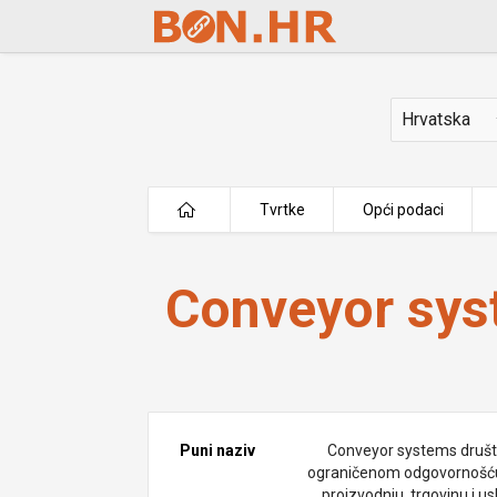
Skip to Main Content
Država
Tvrtke
Opći podaci
Conveyor systems d.o.o.
Conveyor sys
Puni naziv
Conveyor systems društ
ograničenom odgovornošć
proizvodnju, trgovinu i u