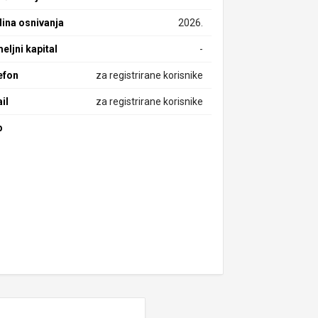
ina osnivanja
2026.
eljni kapital
-
efon
za registrirane korisnike
il
za registrirane korisnike
b