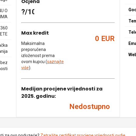
Ocjena
God
?/10
NU O
IMA
Tem
0360
Max kredit
Tel
ETE
0 EUR
Maksimalna
Ema
ačka
preporučena
nija
We
izloženost prema
ovom kupcu (
saznajte
 bez
više
).
nosti
Medijan procjene vrijednosti za
2025. godinu:
Nedostupno
sti za ovo poduzeće?
Zatražite certifikat procjene vrijednosti ovdje
.