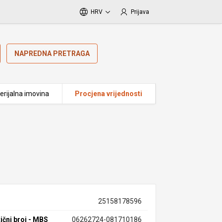
HRV
Prijava
NAPREDNA PRETRAGA
erijalna imovina
Procjena vrijednosti
25158178596
ični broj - MBS
06262724-081710186