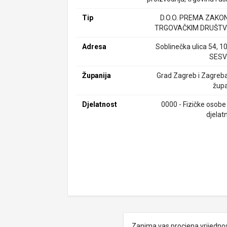
Tip
D.O.O. PREMA ZAKO
TRGOVAČKIM DRUŠTV
Adresa
Soblinečka ulica 54, 1
SESV
Županija
Grad Zagreb i Zagreb
župa
Djelatnost
0000 - Fizičke osobe
djelat
Zanima vas procjena vrijedno