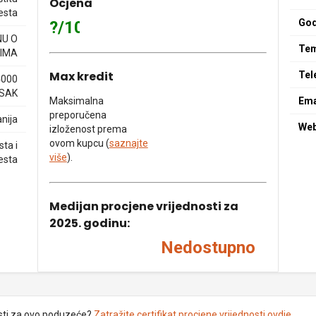
Ocjena
esta
God
?/10
NU O
Tem
IMA
Max kredit
Tel
4000
ISAK
Maksimalna
Ema
preporučena
nija
We
izloženost prema
ovom kupcu (
saznajte
ta i
više
).
esta
Medijan procjene vrijednosti za
2025. godinu:
Nedostupno
sti za ovo poduzeće?
Zatražite certifikat procjene vrijednosti ovdje
.