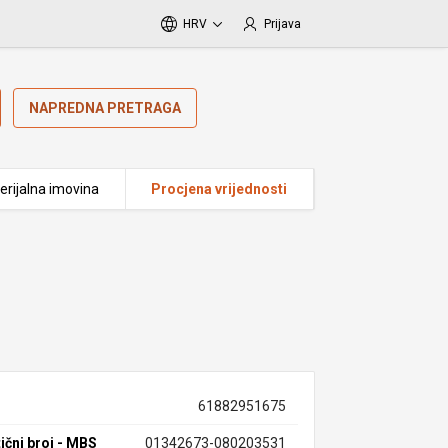
HRV
Prijava
NAPREDNA PRETRAGA
erijalna imovina
Procjena vrijednosti
61882951675
ični broj - MBS
01342673-080203531