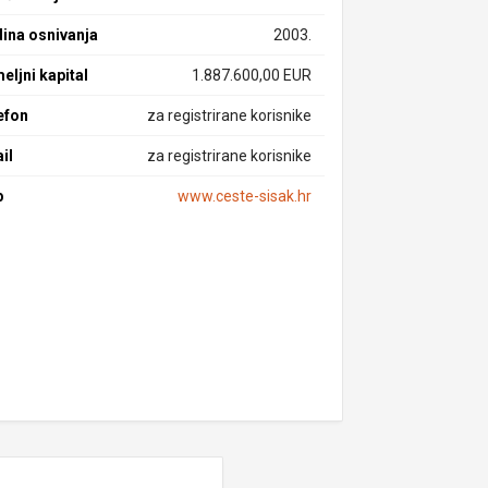
ina osnivanja
2003.
eljni kapital
1.887.600,00 EUR
efon
za registrirane korisnike
il
za registrirane korisnike
b
www.ceste-sisak.hr