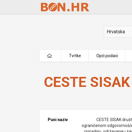
Skip to Main Content
Država
Tvrtke
Opći podaci
CESTE SISAK d.o.o.
CESTE SISAK 
Puni naziv
CESTE SISAK društ
ograničenom odgovornošć
izgradnju, održavanje i za