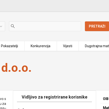
PRETRAŽI
Pokazatelji
Konkurencija
Vijesti
Dugotrajna mat
d.o.o.
Vidljivo za registrirane korisnike
vo s
OIB
u za
Mat
štitu