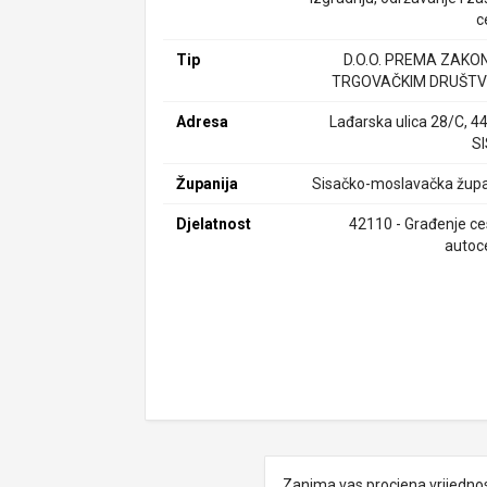
c
Tip
D.O.O. PREMA ZAKO
TRGOVAČKIM DRUŠTV
Adresa
Lađarska ulica 28/C, 4
S
Županija
Sisačko-moslavačka župa
Djelatnost
42110 - Građenje ces
autoc
Zanima vas procjena vrijedno