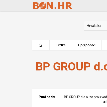
Skip to Main Content
Država
Tvrtke
Opći podaci
BP GROUP d.o.o.
BP GROUP d.o
Puni naziv
BP GROUP d.o.o. za proizvodn
us