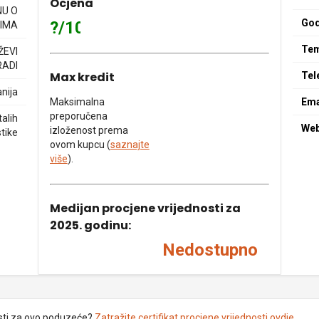
Ocjena
NU O
God
?/10
IMA
Tem
ŽEVI
RADI
Max kredit
Tel
nija
Maksimalna
Ema
preporučena
alih
We
izloženost prema
tike
ovom kupcu (
saznajte
više
).
Medijan procjene vrijednosti za
2025. godinu:
Nedostupno
sti za ovo poduzeće?
Zatražite certifikat procjene vrijednosti ovdje
.