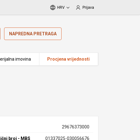
HRV
Prijava
NAPREDNA PRETRAGA
erijalna imovina
Procjena vrijednosti
29676373000
ični broj - MBS
01337025-030056676