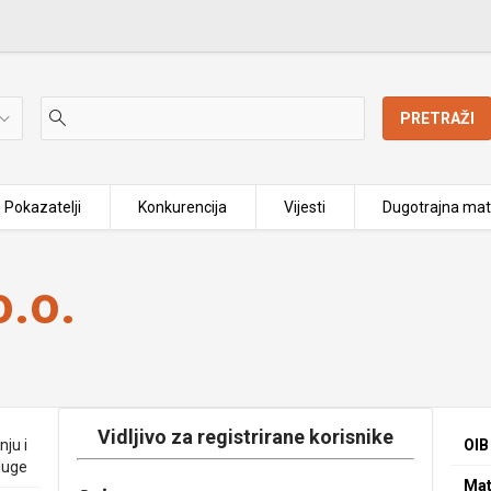
PRETRAŽI
Pokazatelji
Konkurencija
Vijesti
Dugotrajna mat
.o.
Vidljivo za registrirane korisnike
ju i
OIB
luge
Mat