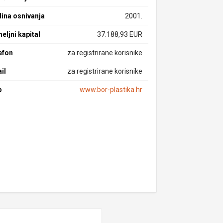
ina osnivanja
2001.
eljni kapital
37.188,93 EUR
efon
za registrirane korisnike
il
za registrirane korisnike
b
www.bor-plastika.hr