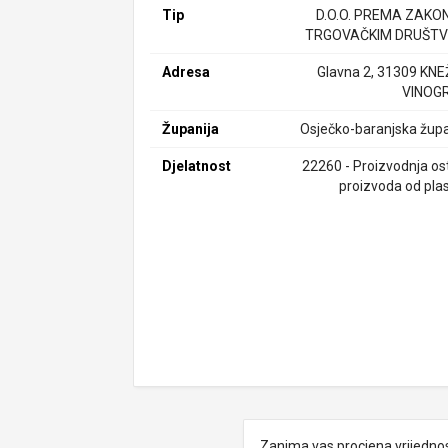
Tip
D.O.O. PREMA ZAKO
TRGOVAČKIM DRUŠTV
Adresa
Glavna 2, 31309 KNE
VINOG
Županija
Osječko-baranjska župa
Djelatnost
22260 - Proizvodnja ost
proizvoda od plas
Zanima vas procjena vrijedno