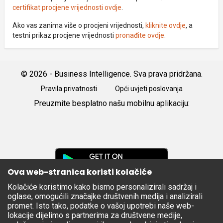
certifikat procjene vrijednosti ovdje
.
Ako vas zanima više o procjeni vrijednosti,
kliknite ovdje
, a
testni prikaz procjene vrijednosti
pronađite ovdje
.
© 2026 - Business Intelligence. Sva prava pridržana.
Pravila privatnosti
Opći uvjeti poslovanja
Preuzmite besplatno našu mobilnu aplikaciju:
Android
iOS
Google
Play
Ova web-stranica koristi kolačiće
Kolačiće koristimo kako bismo personalizirali sadržaj i
Apple
oglase, omogućili značajke društvenih medija i analizirali
Store
promet. Isto tako, podatke o vašoj upotrebi naše web-
lokacije dijelimo s partnerima za društvene medije,