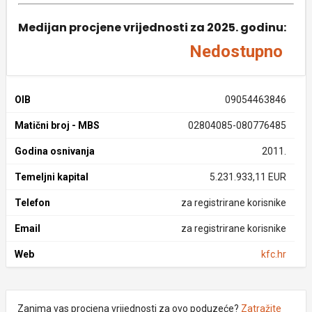
Medijan procjene vrijednosti za 2025. godinu:
Nedostupno
OIB
09054463846
Matični broj - MBS
02804085-080776485
Godina osnivanja
2011.
Temeljni kapital
5.231.933,11 EUR
Telefon
za registrirane korisnike
Email
za registrirane korisnike
Web
kfc.hr
Zanima vas procjena vrijednosti za ovo poduzeće?
Zatražite