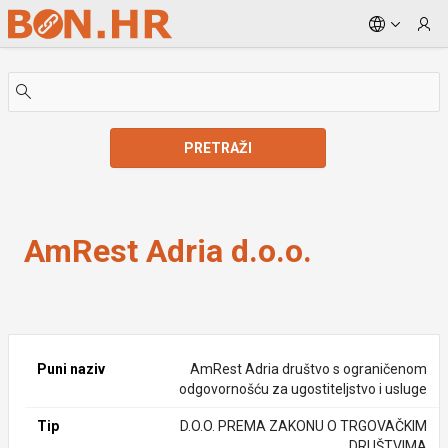
Skip to Main Content
PRETRAŽI
AmRest Adria d.o.o.
AmRest Adria d.o.o.
Puni naziv
AmRest Adria društvo s ograničenom
odgovornošću za ugostiteljstvo i usluge
Tip
D.O.O. PREMA ZAKONU O TRGOVAČKIM
DRUŠTVIMA