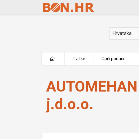
Skip to Main Content
Država
Tvrtke
Opći podaci
AUTOMEHANIKA MAGDIĆ j.d.o.o.
AUTOMEHANI
j.d.o.o.