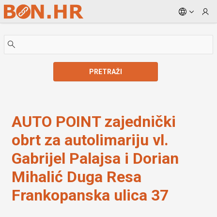
Skip to Main Content
PRETRAŽI
AUTO POINT zajednički obrt za autolimariju vl. Gab
AUTO POINT zajednički
obrt za autolimariju vl.
Gabrijel Palajsa i Dorian
Mihalić Duga Resa
Frankopanska ulica 37