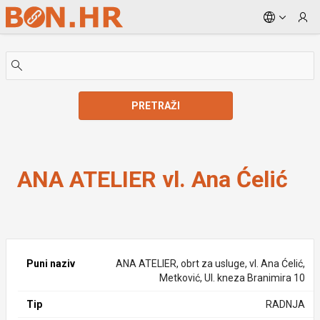
Skip to Main Content
PRETRAŽI
ANA ATELIER vl. Ana Ćelić
ANA ATELIER vl. Ana Ćelić
Puni naziv
ANA ATELIER, obrt za usluge, vl. Ana Ćelić,
Metković, Ul. kneza Branimira 10
Tip
RADNJA