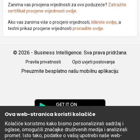
Zanima vas procjena vrijednosti za ovo poduzeće?
Zatražite
certifikat procjene vrijednosti ovdje
.
Ako vas zanima više o procjeni vrijednosti,
kliknite ovdje
, a
testni prikaz procjene vrijednosti
pronađite ovdje
.
© 2026 - Business Intelligence. Sva prava pridržana.
Pravila privatnosti
Opći uvjeti poslovanja
Preuzmite besplatno našu mobilnu aplikaciju:
Android
iOS
Google
Play
Ova web-stranica koristi kolačiće
Kolačiće koristimo kako bismo personalizirali sadržaj i
Apple
oglase, omogućili značajke društvenih medija i analizirali
Store
promet. Isto tako, podatke o vašoj upotrebi naše web-