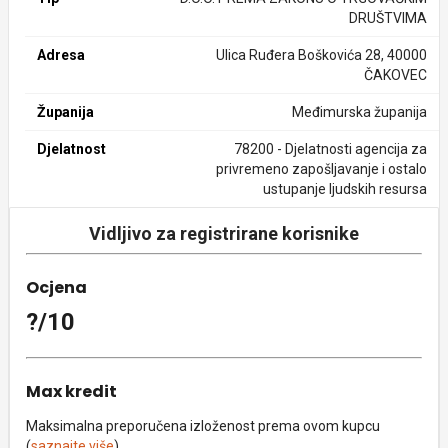
DRUŠTVIMA
Adresa
Ulica Ruđera Boškovića 28, 40000
ČAKOVEC
Županija
Međimurska županija
Djelatnost
78200 - Djelatnosti agencija za
privremeno zapošljavanje i ostalo
ustupanje ljudskih resursa
Vidljivo za registrirane korisnike
Ocjena
?/10
Max kredit
Maksimalna preporučena izloženost prema ovom kupcu
(
saznajte više
).