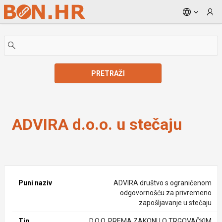
Skip to Main Content
PRETRAŽI
ADVIRA d.o.o. u stečaju
ADVIRA d.o.o. u stečaju
Puni naziv
ADVIRA društvo s ograničenom
odgovornošću za privremeno
zapošljavanje u stečaju
Tip
D.O.O. PREMA ZAKONU O TRGOVAČKIM