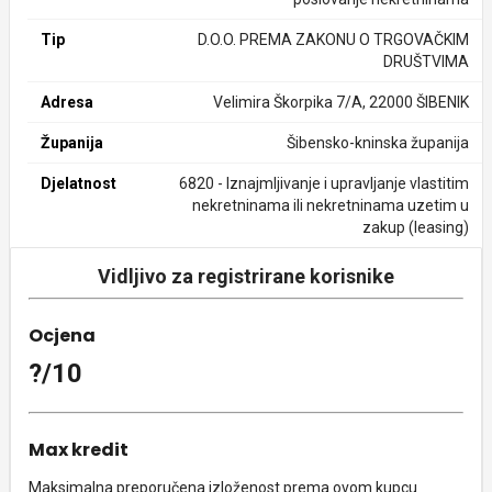
Tip
D.O.O. PREMA ZAKONU O TRGOVAČKIM
DRUŠTVIMA
Adresa
Velimira Škorpika 7/A, 22000 ŠIBENIK
Županija
Šibensko-kninska županija
Djelatnost
6820 - Iznajmljivanje i upravljanje vlastitim
nekretninama ili nekretninama uzetim u
zakup (leasing)
Vidljivo za registrirane korisnike
Ocjena
?/10
Max kredit
Maksimalna preporučena izloženost prema ovom kupcu