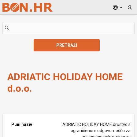
Skip to Main Content
PRETRAŽI
ADRIATIC HOLIDAY HOME d.o.o.
ADRIATIC HOLIDAY HOME
d.o.o.
Puni naziv
ADRIATIC HOLIDAY HOME društvo s
ograničenom odgovornošću za
poslovanje nekretninama