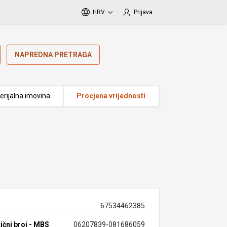
HRV
Prijava
NAPREDNA PRETRAGA
erijalna imovina
Procjena vrijednosti
67534462385
ični broj - MBS
06207839-081686059