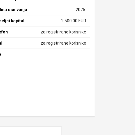
ina osnivanja
2025.
eljni kapital
2.500,00 EUR
efon
za registrirane korisnike
il
za registrirane korisnike
b