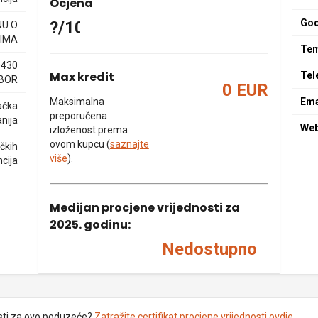
Ocjena
God
?/10
NU O
IMA
Tem
0430
Max kredit
Tel
BOR
0 EUR
Maksimalna
Ema
ačka
preporučena
nija
We
izloženost prema
ovom kupcu (
saznajte
ičkih
više
).
cija
Medijan procjene vrijednosti za
2025. godinu:
Nedostupno
sti za ovo poduzeće?
Zatražite certifikat procjene vrijednosti ovdje
.