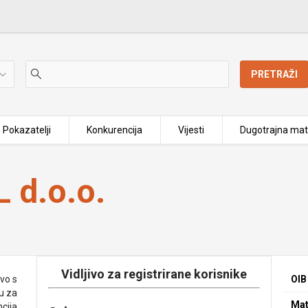
PRETRAŽI
Pokazatelji
Konkurencija
Vijesti
Dugotrajna mat
 d.o.o.
Vidljivo za registrirane korisnike
vo s
OIB
u za
Mat
ncija