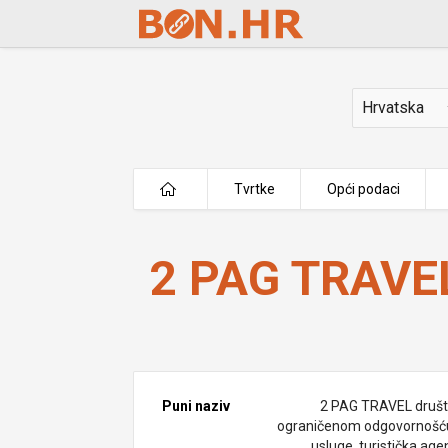
Skip to Main Content
Država
Tvrtke
Opći podaci
2 PAG TRAVEL d.o.o.
2 PAG TRAVEL
Puni naziv
2 PAG TRAVEL društ
ograničenom odgovornošć
usluge, turistička age