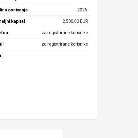
ina osnivanja
2026.
eljni kapital
2.500,00 EUR
efon
za registrirane korisnike
il
za registrirane korisnike
b