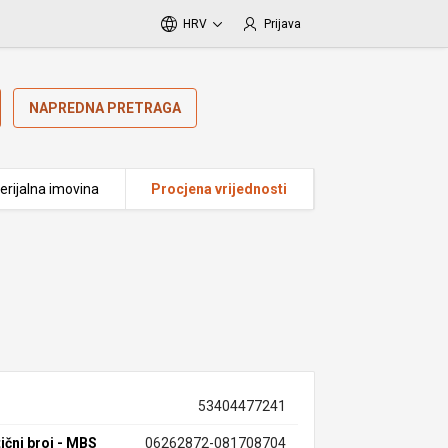
HRV
Prijava
NAPREDNA PRETRAGA
erijalna imovina
Procjena vrijednosti
53404477241
ični broj - MBS
06262872-081708704