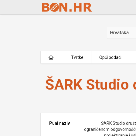
Skip to Main Content
Država
Tvrtke
Opći podaci
ŠARK Studio d.o.o.
ŠARK Studio d
Puni naziv
ŠARK Studio društ
ograničenom odgovornošć
projektiranje i u