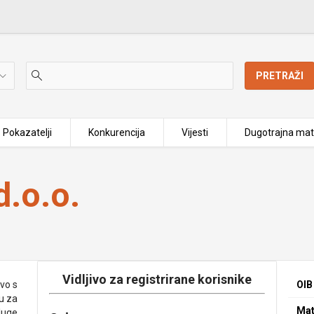
PRETRAŽI
Pokazatelji
Konkurencija
Vijesti
Dugotrajna mat
.o.o.
Vidljivo za registrirane korisnike
vo s
OIB
u za
Mat
sluge