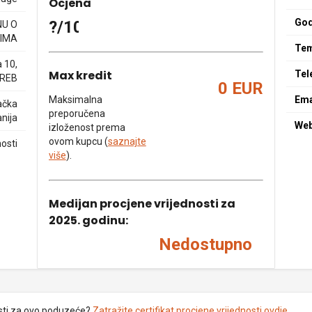
Ocjena
God
?/10
NU O
IMA
Tem
 10,
Max kredit
Tel
GREB
0 EUR
Maksimalna
Ema
ačka
preporučena
nija
We
izloženost prema
ovom kupcu (
saznajte
osti
više
).
Medijan procjene vrijednosti za
2025. godinu:
Nedostupno
sti za ovo poduzeće?
Zatražite certifikat procjene vrijednosti ovdje
.