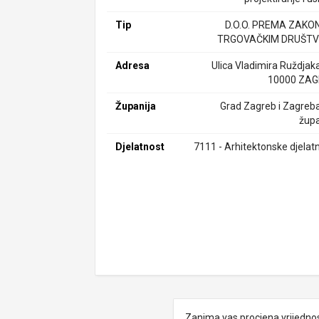
Tip
D.O.O. PREMA ZAKO
TRGOVAČKIM DRUŠTV
Adresa
Ulica Vladimira Ruždjaka
10000 ZA
Županija
Grad Zagreb i Zagreb
župa
Djelatnost
7111 - Arhitektonske djelatn
Zanima vas procjena vrijedno