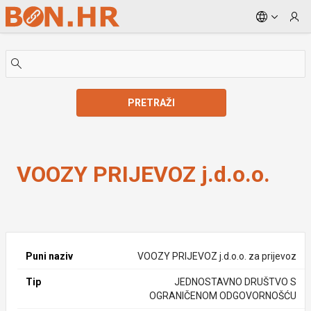
Skip to Main Content
PRETRAŽI
VOOZY PRIJEVOZ j.d.o.o.
VOOZY PRIJEVOZ j.d.o.o.
Puni naziv
VOOZY PRIJEVOZ j.d.o.o. za prijevoz
Tip
JEDNOSTAVNO DRUŠTVO S
OGRANIČENOM ODGOVORNOŠĆU