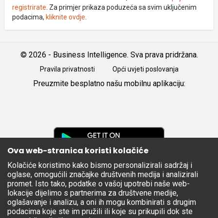
registrirate
. Za primjer prikaza poduzeća sa svim uključenim
podacima,
kliknite ovdje
.
© 2026 - Business Intelligence. Sva prava pridržana.
Pravila privatnosti
Opći uvjeti poslovanja
Preuzmite besplatno našu mobilnu aplikaciju:
Android
iOS
Google
Play
Ova web-stranica koristi kolačiće
Kolačiće koristimo kako bismo personalizirali sadržaj i
Apple
oglase, omogućili značajke društvenih medija i analizirali
Store
promet. Isto tako, podatke o vašoj upotrebi naše web-
lokacije dijelimo s partnerima za društvene medije,
oglašavanje i analizu, a oni ih mogu kombinirati s drugim
podacima koje ste im pružili ili koje su prikupili dok ste