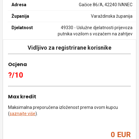
Adresa
Gačice 86/A, 42240 IVANEC
Županija
Varaždinska županija
Djelatnost
49330 - Uslužne djelatnosti prijevoza
putnika vozilom s vozačem na zahtjev
Vidljivo za registrirane korisnike
Ocjena
?/10
Max kredit
Maksimalna preporučena izloženost prema ovom kupcu
(
saznajte više
).
0 EUR