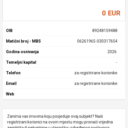
0 EUR
OIB
89248159488
Matični broj - MBS
06261965-030317654
Godina osnivanja
2026.
Temeljni kapital
-
Telefon
za registrirane korisnike
Email
za registrirane korisnike
Web
Zanima vas imovina koju posjeduje ovaj subjekt? Naši
registrirani korisnici na ovom mjestu mogu pronaći vrijedna
zemljišta ili nekretnine u vlasništvu određenog poslovnog