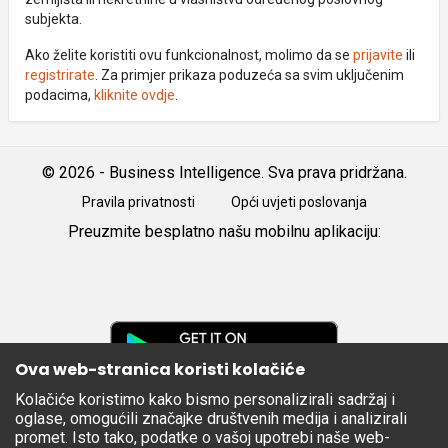
subjekta.
Ako želite koristiti ovu funkcionalnost, molimo da se
prijavite
ili
registrirate
. Za primjer prikaza poduzeća sa svim uključenim
podacima,
kliknite ovdje
.
© 2026 - Business Intelligence. Sva prava pridržana.
Pravila privatnosti
Opći uvjeti poslovanja
Preuzmite besplatno našu mobilnu aplikaciju:
Android
iOS
Google
Play
Ova web-stranica koristi kolačiće
Kolačiće koristimo kako bismo personalizirali sadržaj i
Apple
oglase, omogućili značajke društvenih medija i analizirali
Store
promet. Isto tako, podatke o vašoj upotrebi naše web-