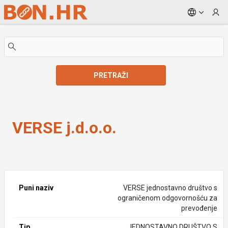
Skip to Main Content
PRETRAŽI
VERSE j.d.o.o.
VERSE j.d.o.o.
Puni naziv
VERSE jednostavno društvo s
ograničenom odgovornošću za
prevođenje
Tip
JEDNOSTAVNO DRUŠTVO S