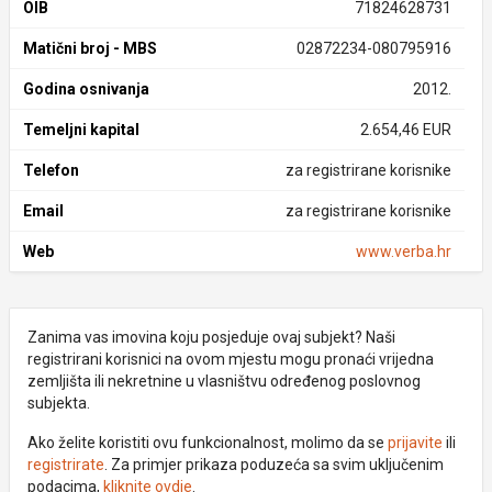
OIB
71824628731
Matični broj - MBS
02872234-080795916
Godina osnivanja
2012.
Temeljni kapital
2.654,46 EUR
Telefon
za registrirane korisnike
Email
za registrirane korisnike
Web
www.verba.hr
Zanima vas imovina koju posjeduje ovaj subjekt? Naši
registrirani korisnici na ovom mjestu mogu pronaći vrijedna
zemljišta ili nekretnine u vlasništvu određenog poslovnog
subjekta.
Ako želite koristiti ovu funkcionalnost, molimo da se
prijavite
ili
registrirate
. Za primjer prikaza poduzeća sa svim uključenim
podacima,
kliknite ovdje
.