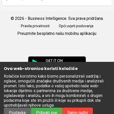
© 2026 - Business Intelligence. Sva prava pridržana.
Pravila privatnosti
Opći uvjeti poslovanja
Preuzmite besplatno našu mobilnu aplikaciju:
Android
iOS
Google
Play
Ova web-stranica koristi kolačiće
Kolačiće koristimo kako bismo personalizirali sadržaj i
Apple
oglase, omogućili značajke društvenih medija i analizirali
Store
promet. Isto tako, podatke o vašoj upotrebi naše web-
lokacije dijelimo s partnerima za društvene medije,
oglašavanje i analizu, a oni ih mogu kombinirati s drugim
podacima koje ste im pružili ili koje su prikupili dok ste
upotrebljavali njihove usluge.
Postavke
Prihvati sve
Samo nužni