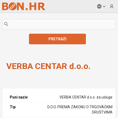
Skip to Main Content
PRETRAŽI
VERBA CENTAR d.o.o.
VERBA CENTAR d.o.o.
Puni naziv
VERBA CENTAR d.o.o. za usluge
Tip
D.O.O. PREMA ZAKONU O TRGOVAČKIM
DRUŠTVIMA