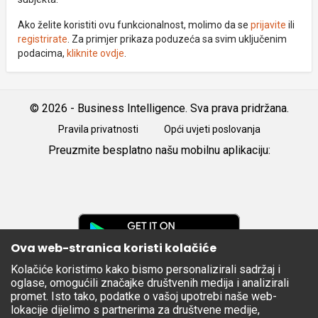
Ako želite koristiti ovu funkcionalnost, molimo da se
prijavite
ili
registrirate
. Za primjer prikaza poduzeća sa svim uključenim
podacima,
kliknite ovdje
.
© 2026 - Business Intelligence. Sva prava pridržana.
Pravila privatnosti
Opći uvjeti poslovanja
Preuzmite besplatno našu mobilnu aplikaciju:
Android
iOS
Google
Play
Ova web-stranica koristi kolačiće
Kolačiće koristimo kako bismo personalizirali sadržaj i
Apple
oglase, omogućili značajke društvenih medija i analizirali
Store
promet. Isto tako, podatke o vašoj upotrebi naše web-
lokacije dijelimo s partnerima za društvene medije,