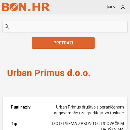
Skip to Main Content
PRETRAŽI
Urban Primus d.o.o.
Urban Primus d.o.o.
Puni naziv
Urban Primus društvo s ograničenom
odgovornošću za graditeljstvo i usluge
Tip
D.O.O. PREMA ZAKONU O TRGOVAČKIM
DRUŠTVIMA